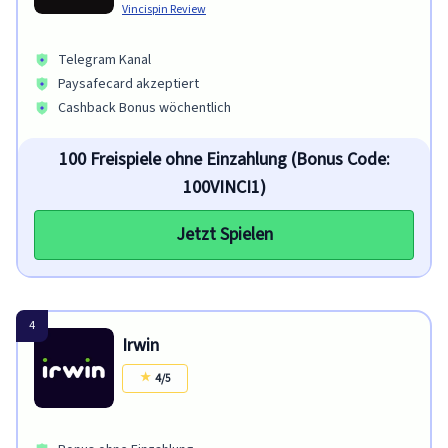
Vincispin Review
Telegram Kanal
Paysafecard akzeptiert
Cashback Bonus wöchentlich
100 Freispiele ohne Einzahlung (Bonus Code:
100VINCI1)
Jetzt Spielen
Irwin
4/
5