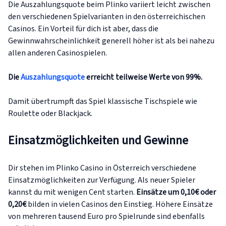
Die Auszahlungsquote beim Plinko variiert leicht zwischen
den verschiedenen Spielvarianten in den österreichischen
Casinos. Ein Vorteil für dich ist aber, dass die
Gewinnwahrscheinlichkeit generell höher ist als bei nahezu
allen anderen Casinospielen.
Die
Auszahlungsquote
erreicht teilweise Werte von 99%.
Damit übertrumpft das Spiel klassische Tischspiele wie
Roulette oder Blackjack.
Einsatzmöglichkeiten und Gewinne
Dir stehen im Plinko Casino in Österreich verschiedene
Einsatzmöglichkeiten zur Verfügung. Als neuer Spieler
kannst du mit wenigen Cent starten.
Einsätze um 0,10€ oder
0,20€
bilden in vielen Casinos den Einstieg. Höhere Einsätze
von mehreren tausend Euro pro Spielrunde sind ebenfalls