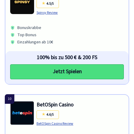
4.5/
5
Spinsy Review
Bonuskrabbe
Top Bonus
Einzahlungen ab 10€
100% bis zu 500 € & 200 FS
Jetzt Spielen
BetOSpin Casino
4.6/
5
BetOSpin Casino Review