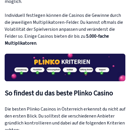
möglich.
Individuell festlegen können die Casinos die Gewinne durch
die jeweiligen Multiplikatoren-Felder. Du kannst oftmals die
Volatilität der Spielversion anpassen und veränderst die
Felder so. Einige Casinos bieten dir bis zu
5.000-fache
Multiplikatoren
.
So findest du das beste Plinko Casino
Die besten Plinko Casinos in Österreich erkennst du nicht auf
den ersten Blick. Du solltest die verschiedenen Anbieter
gründlich kontrollieren und dabei auf die folgenden Kriterien
achten: