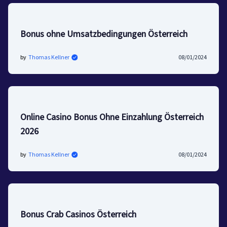
Bonus ohne Umsatzbedingungen Österreich
by
Thomas Kellner
08/01/2024
Online Casino Bonus Ohne Einzahlung Österreich
2026
by
Thomas Kellner
08/01/2024
Bonus Crab Casinos Österreich