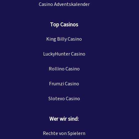
Casino Adventskalender
Top Casinos
King Billy Casino
LuckyHunter Casino
Rollino Casino
Frumzi Casino
Slotexo Casino
Wer wir sind:
Rechte von Spielern