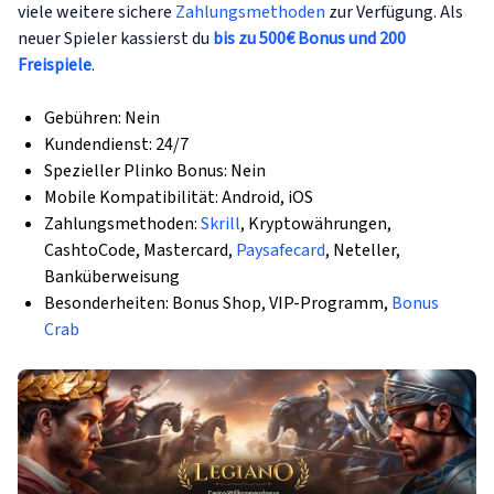
viele weitere sichere
Zahlungsmethoden
zur Verfügung. Als
neuer Spieler kassierst du
bis zu 500€ Bonus und 200
Freispiele
.
Gebühren: Nein
Kundendienst: 24/7
Spezieller Plinko Bonus: Nein
Mobile Kompatibilität: Android, iOS
Zahlungsmethoden:
Skrill
, Kryptowährungen,
CashtoCode, Mastercard,
Paysafecard
, Neteller,
Banküberweisung
Besonderheiten: Bonus Shop, VIP-Programm,
Bonus
Crab