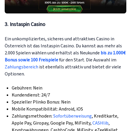
3. Instaspin Casino
Ein unkompliziertes, sicheres und attraktives Casino in
Österreich ist das Instaspin Casino. Du kannst aus mehr als
2.000 Spielen wählen und erhältst als Neukunde
bis zu 1.000€
Bonus sowie 100 Freispiele
für den Start. Die Auswahl im
Zahlungsbereich
ist ebenfalls attraktiv und bietet dir viele
Optionen.
Gebühren: Nein
Kundendienst: 24/7
Spezieller Plinko Bonus: Nein
Mobile Kompatibilität: Android, iOS
Zahlungsmethoden:
Sofortüberweisung
, Kreditkarte,
Apple Pay, Giropay, Google Pay, MiFinity,
CASHlib
,
Kryptowährungen, CashtoCode, MiFinity, eZeeWallet