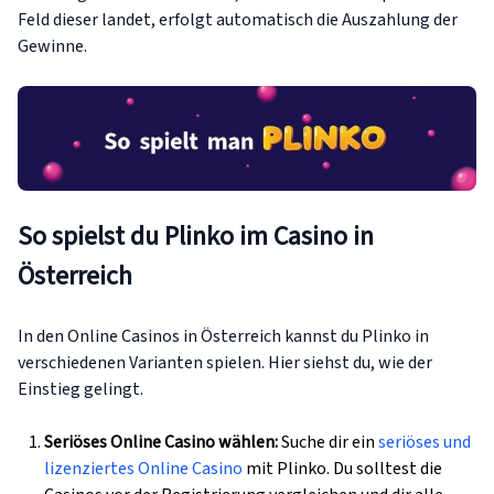
Feld dieser landet, erfolgt automatisch die Auszahlung der
Gewinne.
So spielst du Plinko im Casino in
Österreich
In den Online Casinos in Österreich kannst du Plinko in
verschiedenen Varianten spielen. Hier siehst du, wie der
Einstieg gelingt.
Seriöses Online Casino wählen:
Suche dir ein
seriöses und
lizenziertes Online Casino
mit Plinko. Du solltest die