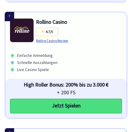
Rollino Casino
4.7/
5
Rollino Casino Review
Einfache Anmeldung
Schnelle Auszahlungen
Live Casino Spiele
High Roller Bonus: 200% bis zu 3.000 €
+ 200 FS
Jetzt Spielen