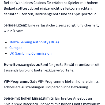
Bei der Wahl eines Casinos für erfahrene Spieler mit hohem
Budget solltest du auf einige wichtige Faktoren achten,
darunter Lizenzen, Bonusangebote und das Spielportfolio.
Seriöse Lizenz:
Eine verlässliche Lizenz sorgt für Sicherheit,
wie z.B. von:
Malta Gaming Authority (MGA)
Curaçao
UK Gambling Commission
Hohe Bonusangebote:
Boni für große Einsätze umfassen oft
tausende Euro und bieten exklusive Vorteile.
VIP-Programm:
Gute VIP-Programme bieten höhere Limits,
schnellere Auszahlungen und persönliche Betreuung.
Spiele mit hohen Einsatzlimits:
Ein breites Angebot an
Spielen wie Blackjack und Slots mit hohen Limits maximiert