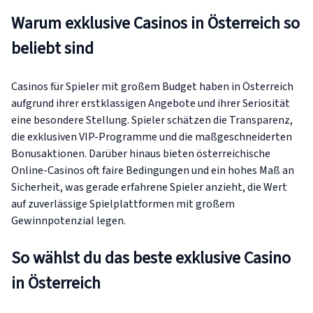
Warum exklusive Casinos in Österreich so
beliebt sind
Casinos für Spieler mit großem Budget haben in Österreich
aufgrund ihrer erstklassigen Angebote und ihrer Seriosität
eine besondere Stellung. Spieler schätzen die Transparenz,
die exklusiven VIP-Programme und die maßgeschneiderten
Bonusaktionen. Darüber hinaus bieten österreichische
Online-Casinos oft faire Bedingungen und ein hohes Maß an
Sicherheit, was gerade erfahrene Spieler anzieht, die Wert
auf zuverlässige Spielplattformen mit großem
Gewinnpotenzial legen.
So wählst du das beste exklusive Casino
in Österreich