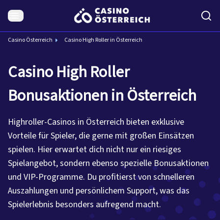
Casino Österreich
Casino High Roller in Österreich
Casino High Roller
Bonusaktionen in Österreich
Highroller-Casinos in Österreich bieten exklusive
Vorteile für Spieler, die gerne mit großen Einsätzen
spielen. Hier erwartet dich nicht nur ein riesiges
Spielangebot, sondern ebenso spezielle Bonusaktionen
und VIP-Programme. Du profitierst von schnelleren
Auszahlungen und persönlichem Support, was das
Spielerlebnis besonders aufregend macht.