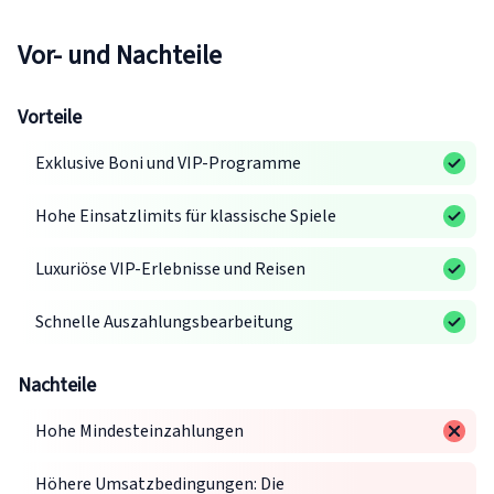
Vor- und Nachteile
Vorteile
Exklusive Boni und VIP-Programme
Hohe Einsatzlimits für klassische Spiele
Luxuriöse VIP-Erlebnisse und Reisen
Schnelle Auszahlungsbearbeitung
Nachteile
Hohe Mindesteinzahlungen
Höhere Umsatzbedingungen: Die