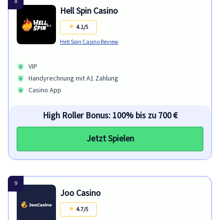
Hell Spin Casino
4.1/
5
Hell Spin Casino Review
VIP
Handyrechnung mit A1 Zahlung
Casino App
High Roller Bonus: 100% bis zu 700 €
Jetzt Spielen
Joo Casino
4.7/
5