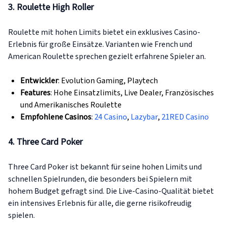
3. Roulette High Roller
Roulette mit hohen Limits bietet ein exklusives Casino-
Erlebnis für große Einsätze. Varianten wie French und
American Roulette sprechen gezielt erfahrene Spieler an.
Entwickler
: Evolution Gaming, Playtech
Features
: Hohe Einsatzlimits, Live Dealer, Französisches
und Amerikanisches Roulette
Empfohlene Casinos
:
24 Casino
,
Lazybar
,
21RED Casino
4. Three Card Poker
Three Card Poker ist bekannt für seine hohen Limits und
schnellen Spielrunden, die besonders bei Spielern mit
hohem Budget gefragt sind. Die Live-Casino-Qualität bietet
ein intensives Erlebnis für alle, die gerne risikofreudig
spielen.