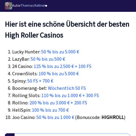
Autor
Thomas Kellner
Hier ist eine schöne Übersicht der besten
High Roller Casinos
Lucky Hunter:
50 % bis zu 5.000 €
LazyBar:
50 % bis zu 500 €
24 Casino:
125 % bis zu 2.500 € + 100 FS
CrownSlots:
100 % bis zu 5.000 €
Spinsy:
50 FS + 700 €
Boomerang-bet:
Wöchentlich 50 FS
Rolling Slots:
110 % bis zu 1.000 € + 300 FS
Rollino:
200 % bis zu 3.000 € + 200 FS
HellSpin:
100 % bis zu 700 €
Joo Casino:
50 % bis zu 1.000 €
(Bonuscode:
HIGHROLL
)