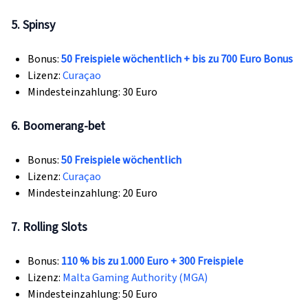
5. Spinsy
Bonus:
50 Freispiele wöchentlich + bis zu 700 Euro Bonus
Lizenz:
Curaçao
Mindesteinzahlung: 30 Euro
6. Boomerang-bet
Bonus:
50 Freispiele wöchentlich
Lizenz:
Curaçao
Mindesteinzahlung: 20 Euro
7. Rolling Slots
Bonus:
110 % bis zu 1.000 Euro + 300 Freispiele
Lizenz:
Malta Gaming Authority (MGA)
Mindesteinzahlung: 50 Euro