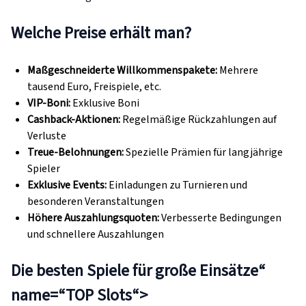
Welche Preise erhält man?
Maßgeschneiderte Willkommenspakete:
Mehrere
tausend Euro, Freispiele, etc.
VIP-Boni:
Exklusive Boni
Cashback-Aktionen:
Regelmäßige Rückzahlungen auf
Verluste
Treue-Belohnungen:
Spezielle Prämien für langjährige
Spieler
Exklusive Events:
Einladungen zu Turnieren und
besonderen Veranstaltungen
Höhere Auszahlungsquoten:
Verbesserte Bedingungen
und schnellere Auszahlungen
Die besten Spiele für große Einsätze“
name=“TOP Slots“>