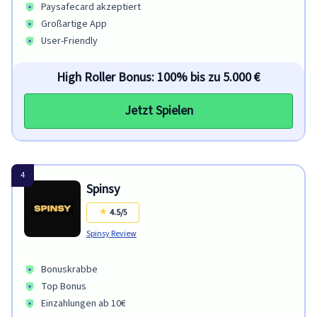
Paysafecard akzeptiert
Großartige App
User-Friendly
High Roller Bonus: 100% bis zu 5.000 €
Jetzt Spielen
Spinsy
4.5/
5
Spinsy Review
Bonuskrabbe
Top Bonus
Einzahlungen ab 10€