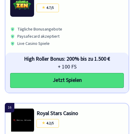
4.7/
5
Tägliche Bonusangebote
Paysafecard akzeptiert
Live Casino Spiele
High Roller Bonus: 200% bis zu 1.500 €
+ 100 FS
Jetzt Spielen
Royal Stars Casino
4.2/
5