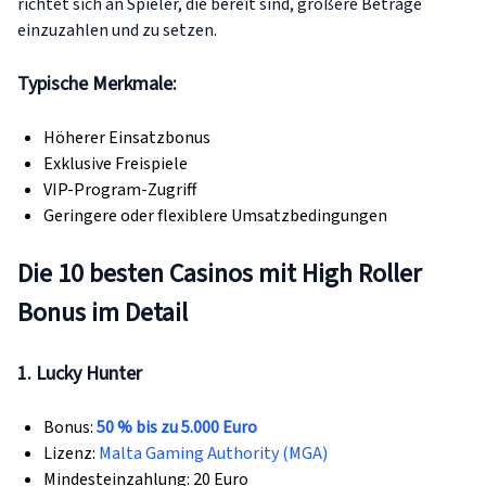
richtet sich an Spieler, die bereit sind, größere Beträge
einzuzahlen und zu setzen.
Typische Merkmale:
Höherer Einsatzbonus
Exklusive Freispiele
VIP-Program-Zugriff
Geringere oder flexiblere Umsatzbedingungen
Die 10 besten Casinos mit High Roller
Bonus im Detail
1. Lucky Hunter
Bonus:
50 % bis zu 5.000 Euro
Lizenz:
Malta Gaming Authority (MGA)
Mindesteinzahlung: 20 Euro