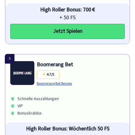
High Roller Bonus: 700 €
+ 50 FS
Jetzt Spielen
Boomerang Bet
4.7/
5
Boomerang Bet Review
Schnelle Auszahlungen
VIP
Bonuskrabbe
High Roller Bonus: Wöchentlich 50 FS