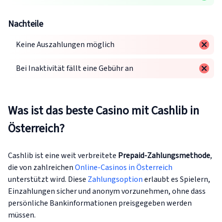
Nachteile
Keine Auszahlungen möglich
Bei Inaktivität fällt eine Gebühr an
Was ist das beste Casino mit Cashlib in
Österreich?
Cashlib ist eine weit verbreitete
Prepaid-Zahlungsmethode
,
die von zahlreichen
Online-Casinos in Österreich
unterstützt wird. Diese
Zahlungsoption
erlaubt es Spielern,
Einzahlungen sicher und anonym vorzunehmen, ohne dass
persönliche Bankinformationen preisgegeben werden
müssen.