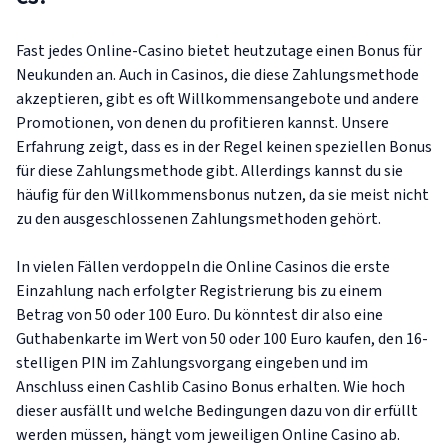
Fast jedes Online-Casino bietet heutzutage einen Bonus für
Neukunden an. Auch in Casinos, die diese Zahlungsmethode
akzeptieren, gibt es oft Willkommensangebote und andere
Promotionen, von denen du profitieren kannst. Unsere
Erfahrung zeigt, dass es in der Regel keinen speziellen Bonus
für diese Zahlungsmethode gibt. Allerdings kannst du sie
häufig für den Willkommensbonus nutzen, da sie meist nicht
zu den ausgeschlossenen Zahlungsmethoden gehört.
In vielen Fällen verdoppeln die Online Casinos die erste
Einzahlung nach erfolgter Registrierung bis zu einem
Betrag von 50 oder 100 Euro. Du könntest dir also eine
Guthabenkarte im Wert von 50 oder 100 Euro kaufen, den 16-
stelligen PIN im Zahlungsvorgang eingeben und im
Anschluss einen Cashlib Casino Bonus erhalten. Wie hoch
dieser ausfällt und welche Bedingungen dazu von dir erfüllt
werden müssen, hängt vom jeweiligen Online Casino ab.