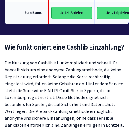
Jetzt Spielen
Jetzt Spielen
Zum Bonus
Wie funktioniert eine Cashlib Einzahlung?
Die Nutzung von Cashlib ist unkompliziert und schnell. Es
handelt sich um eine anonyme Zahlungsmethode, die keine
Registrierung erfordert. Solange die Karte rechtzeitig
eingelöst wird, fallen keine Gebühren an. Hinter dem Service
steht die Sureswipe E.M.I PLC mit Sitz in Zypern, die in
Luxemburg registriert ist. Diese Methode eignet sich
besonders für Spieler, die auf Sicherheit und Datenschutz
Wert legen. Die Prepaid-Zahlungsmethode ermöglicht
anonyme und sichere Einzahlungen, ohne dass sensible
Bankdaten erforderlich sind. Zahlungen erfolgen in Echtzeit,