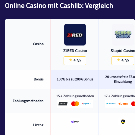
Online Casino mit Cashlib: Vergleich
Casino
21RED Casino
Stupid Casin
4.7/
4.7/
5
5
20 umsatzfreie FS 
Bonus
100% bis zu 200 € Bonus
Einzahlung
15 + Zahlungsmethoden
17 + Zahlungsmeth
Zahlungsmethoden
Lizenz