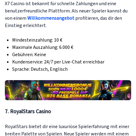
X7 Casino ist bekannt für schnelle Zahlungen und eine
benutzerfreundliche Plattform. Als neuer Spieler kannst du
von einem
Willkommensangebot
profitieren, das dir den
Einstieg erleichtert.
Mindesteinzahlung: 10 €
Maximale Auszahlung: 6.000 €
Gebühren: Keine
Kundenservice: 24/7 per Live-Chat erreichbar
Sprache: Deutsch, Englisch
7. RoyalStars Casino
RoyalStars bietet dir eine luxuriöse Spielerfahrung mit einer
breiten Palette von Spielen. Neue Spieler werden mit einem