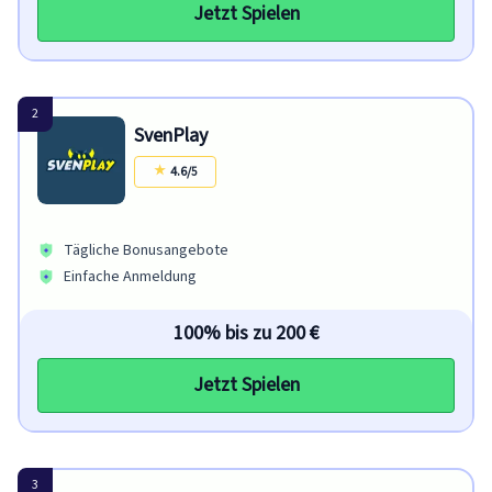
Jetzt Spielen
SvenPlay
4.6/
5
Tägliche Bonusangebote
Einfache Anmeldung
100% bis zu 200 €
Jetzt Spielen