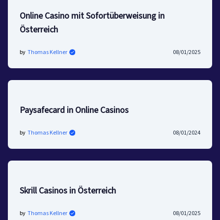
Online Casino mit Sofortüberweisung in
Österreich
by
Thomas Kellner
08/01/2025
Paysafecard in Online Casinos
by
Thomas Kellner
08/01/2024
Skrill Casinos in Österreich
by
Thomas Kellner
08/01/2025