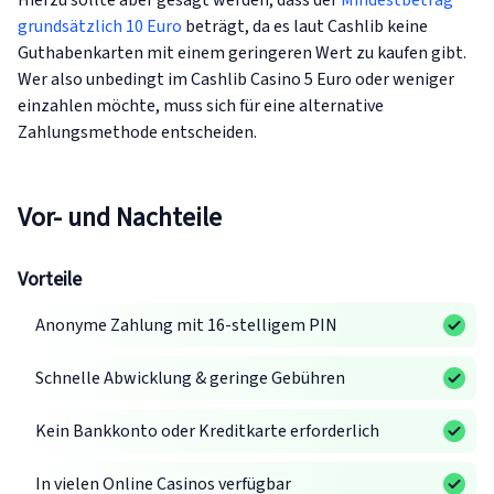
Hierzu sollte aber gesagt werden, dass der
Mindestbetrag
grundsätzlich 10 Euro
beträgt, da es laut Cashlib keine
Guthabenkarten mit einem geringeren Wert zu kaufen gibt.
Wer also unbedingt im Cashlib Casino 5 Euro oder weniger
einzahlen möchte, muss sich für eine alternative
Zahlungsmethode entscheiden.
Vor- und Nachteile
Vorteile
Anonyme Zahlung mit 16-stelligem PIN
Schnelle Abwicklung & geringe Gebühren
Kein Bankkonto oder Kreditkarte erforderlich
In vielen Online Casinos verfügbar