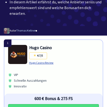
In diesem Artikel erfährst du, welche Anbieter seriös und
empfehlenswert sind und welche Bonusarten dich
erwarten.
Autor
Thomas Kellner
Hugo Casino
4.7/
5
Hugo Casino Review
VIP
Schnelle Auszahlungen
Innovativ
600 € Bonus & 275 FS