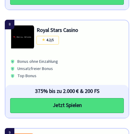
Royal Stars Casino
4.2/
5
Bonus ohne Einzahlung
Umsatzfreier Bonus
Top Bonus
375% bis zu 2.000 € & 200 FS
Jetzt Spielen