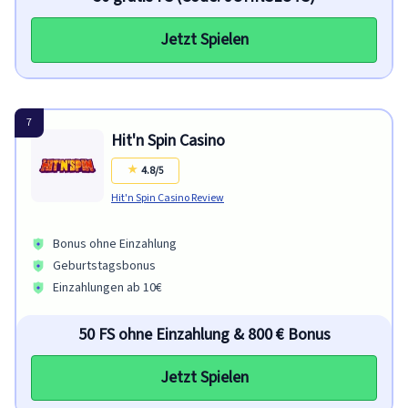
Jetzt Spielen
Hit'n Spin Casino
4.8/
5
Hit'n Spin Casino Review
Bonus ohne Einzahlung
Geburtstagsbonus
Einzahlungen ab 10€
50 FS ohne Einzahlung & 800 € Bonus
Jetzt Spielen