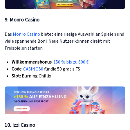
9.
Monro Casino
Das
Monro Casino
bietet eine riesige Auswahl an Spielen und
viele spannende Boni. Neue Nutzer können direkt mit
Freispielen starten.
Willkommensbonus
:
150 % bis zu 600 €
Code
:
CASINO50
für die 50 gratis FS
Slot:
Burning Chillix
10.
Izzi Casino