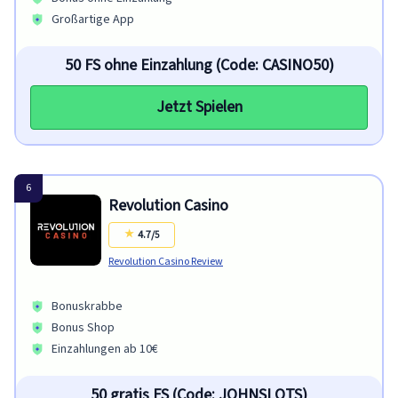
Großartige App
50 FS ohne Einzahlung (Code: CASINO50)
Jetzt Spielen
Revolution Casino
4.7/
5
Revolution Casino Review
Bonuskrabbe
Bonus Shop
Einzahlungen ab 10€
50 gratis FS (Code: JOHNSLOTS)