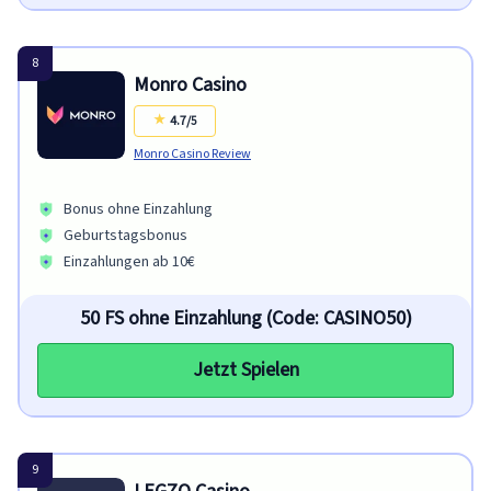
Monro Casino
4.7/
5
Monro Casino Review
Bonus ohne Einzahlung
Geburtstagsbonus
Einzahlungen ab 10€
50 FS ohne Einzahlung (Code: CASINO50)
Jetzt Spielen