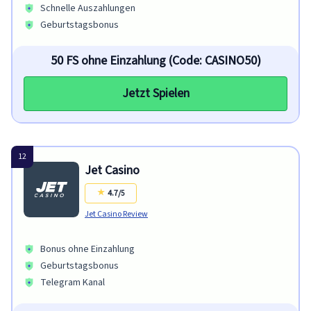
Schnelle Auszahlungen
Geburtstagsbonus
50 FS ohne Einzahlung (Code: CASINO50)
Jetzt Spielen
Jet Casino
4.7/
5
Jet Casino Review
Bonus ohne Einzahlung
Geburtstagsbonus
Telegram Kanal