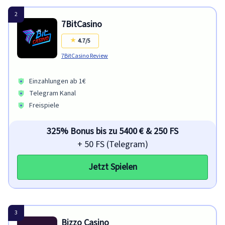
7BitCasino
4.7/
5
7BitCasino Review
Einzahlungen ab 1€
Telegram Kanal
Freispiele
325% Bonus bis zu 5400 € & 250 FS
+ 50 FS (Telegram)
Jetzt Spielen
Bizzo Casino