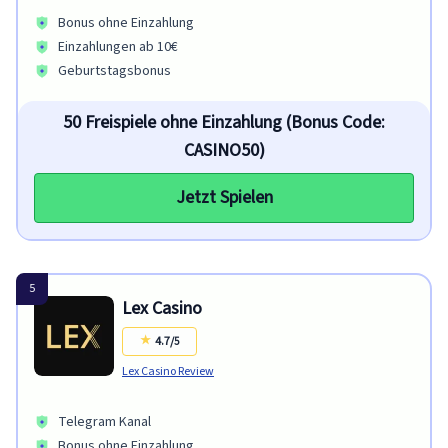
Bonus ohne Einzahlung
Einzahlungen ab 10€
Geburtstagsbonus
50 Freispiele ohne Einzahlung (Bonus Code:
CASINO50)
Jetzt Spielen
Lex Casino
4.7/
5
Lex Casino Review
Telegram Kanal
Bonus ohne Einzahlung