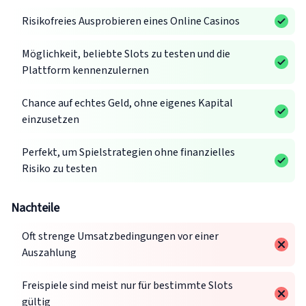
Risikofreies Ausprobieren eines Online Casinos
Möglichkeit, beliebte Slots zu testen und die
Plattform kennenzulernen
Chance auf echtes Geld, ohne eigenes Kapital
einzusetzen
Perfekt, um Spielstrategien ohne finanzielles
Risiko zu testen
Nachteile
Oft strenge Umsatzbedingungen vor einer
Auszahlung
Freispiele sind meist nur für bestimmte Slots
gültig