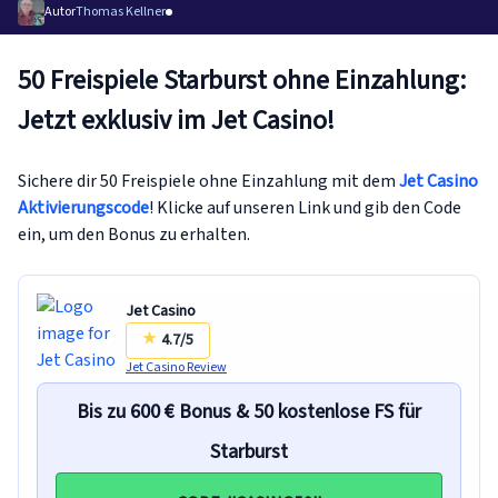
Autor
Thomas Kellner
50 Freispiele Starburst ohne Einzahlung:
Jetzt exklusiv im Jet Casino!
Sichere dir 50 Freispiele ohne Einzahlung mit dem
Jet Casino
Aktivierungscode
! Klicke auf unseren Link und gib den Code
ein, um den Bonus zu erhalten.
Jet Casino
4.7/
5
Jet Casino Review
Bis zu 600 € Bonus & 50 kostenlose FS für
Starburst