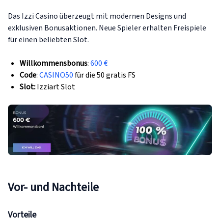
Das Izzi Casino überzeugt mit modernen Designs und
exklusiven Bonusaktionen. Neue Spieler erhalten Freispiele
für einen beliebten Slot.
Willkommensbonus
:
600 €
Code
:
CASINO50
für die 50 gratis FS
Slot:
Izziart Slot
Vor- und Nachteile
Vorteile