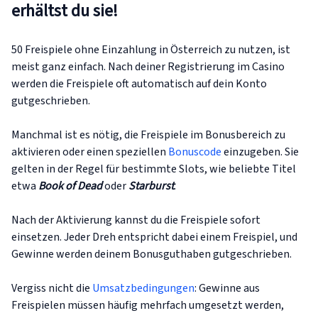
erhältst du sie!
50 Freispiele ohne Einzahlung in Österreich zu nutzen, ist
meist ganz einfach. Nach deiner Registrierung im Casino
werden die Freispiele oft automatisch auf dein Konto
gutgeschrieben.
Manchmal ist es nötig, die Freispiele im Bonusbereich zu
aktivieren oder einen speziellen
Bonuscode
einzugeben. Sie
gelten in der Regel für bestimmte Slots, wie beliebte Titel
etwa
Book of Dead
oder
Starburst
.
Nach der Aktivierung kannst du die Freispiele sofort
einsetzen. Jeder Dreh entspricht dabei einem Freispiel, und
Gewinne werden deinem Bonusguthaben gutgeschrieben.
Vergiss nicht die
Umsatzbedingungen
: Gewinne aus
Freispielen müssen häufig mehrfach umgesetzt werden,