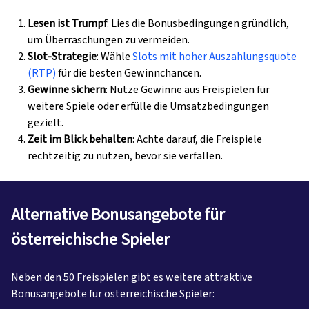
Lesen ist Trumpf
: Lies die Bonusbedingungen gründlich,
um Überraschungen zu vermeiden.
Slot-Strategie
: Wähle
Slots mit hoher Auszahlungsquote
(RTP)
für die besten Gewinnchancen.
Gewinne sichern
: Nutze Gewinne aus Freispielen für
weitere Spiele oder erfülle die Umsatzbedingungen
gezielt.
Zeit im Blick behalten
: Achte darauf, die Freispiele
rechtzeitig zu nutzen, bevor sie verfallen.
Alternative Bonusangebote für
österreichische Spieler
Neben den 50 Freispielen gibt es weitere attraktive
Bonusangebote für österreichische Spieler: