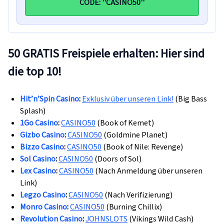
CODE: ''CASINO50''
50 GRATIS Freispiele erhalten: Hier sind
die top 10!
Hit’n’Spin Casino
:
Exklusiv über unseren Link!
(Big Bass
Splash)
1Go Casino
:
CASINO50
(Book of Kemet)
Gizbo Casino
:
CASINO50
(Goldmine Planet)
Bizzo Casino
:
CASINO50
(Book of Nile: Revenge)
Sol Casino
:
CASINO50
(Doors of Sol)
Lex Casino
:
CASINO50
(Nach Anmeldung über unseren
Link)
Legzo Casino
:
CASINO50
(Nach Verifizierung)
Monro Casino
:
CASINO50
(Burning Chillix)
Revolution Casino
:
JOHNSLOTS
(Vikings Wild Cash)