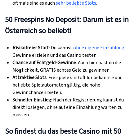
oftmals sind es auch
sehr beliebte Slots
.
50 Freespins No Deposit:
Darum ist es in
Österreich so beliebt!
Risikofreier Start
: Du kannst
ohne eigene Einzahlung
Gewinne erzielen und das Casino testen.
Chance auf Echtgeld-Gewinne
: Auch hier hast du die
Möglichkeit, GRATIS echtes Geld zu gewinnen.
Attraktive Slots
: Freispiele sind oft für bekannte und
beliebte Spielautomaten gültig, die hohe
Gewinnchancen bieten.
Schneller Einstieg
: Nach der Registrierung kannst du
direkt loslegen, ohne auf eine Einzahlung warten zu
müssen.
So findest du das beste Casino mit 50