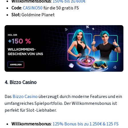
Willkommensbonus
:
150% bis zu 600€
Code
:
CASINO50
für die 50 gratis FS
Slot:
Goldmine Planet
4.
Bizzo Casino
Das
Bizzo Casino
überzeugt durch moderne Features und ein
umfangreiches Spielportfolio. Der Willkommensbonus ist
perfekt für Slot-Liebhaber.
Willkommensbonus
:
125% Bonus bis zu 1.250€ & 125 FS