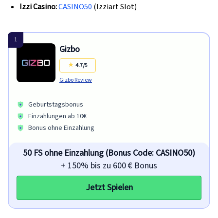
Izzi Casino:
CASINO50
(Izziart Slot)
Gizbo
4.7/
5
Gizbo Review
Geburtstagsbonus
Einzahlungen ab 10€
Bonus ohne Einzahlung
50 FS ohne Einzahlung (Bonus Code: CASINO50)
+ 150% bis zu 600 € Bonus
Jetzt Spielen